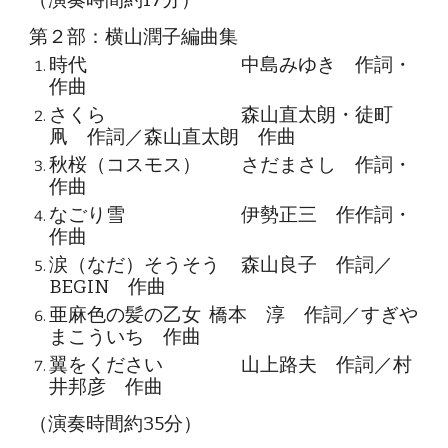
（演奏時間約17分）
第２部：横山潤子編曲集
時代
中島みゆき 作詞・
作曲
さくら
森山直太朗・徒町
凧 作詞／森山直太朗 作曲
秋桜（コスモス）
さだまさし 作詞・
作曲
なごり雪
伊勢正三 作作詞・
作曲
涙（なだ）そうそう
森山良子 作詞／
BEGIN 作曲
亜麻色の髪の乙女
橋本 淳 作詞／すぎや
まこういち 作曲
翼をください
山上路夫 作詞／村
井邦彦 作曲
（演奏時間約35分）