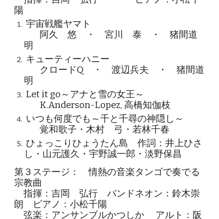
陽
宇宙戦艦ヤマト
阿久 悠 ・ 宮川 泰 ・ 猪間道
明
キューティーハニー
クロードQ ・ 渡辺兵夫 ・ 猪間道
明
Let it go～アナと雪の女王～
K.Anderson-Lopez, 高橋知伽枝
いつも何度でも～千と千尋の神隠し～
覚和歌子・木村 弓・若林千春
ひょっこりひょうたん島 作詞：井上ひさ
し・山元護久・宇野誠一郎・淡野保昌
第３ステージ： 情熱の音楽タンゴで奏でる
宗教曲
指揮：吉岡 弘行 バンドネオン：鈴木崇
朗 ピアノ：小松千陽
弦楽：アンサンブルかつしか アルト：阪