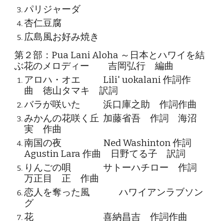
パリジャーダ
杏仁豆腐
広島風お好み焼き
第２部：Pua Lani Aloha ～日本とハワイを結
ぶ花のメロディー 吉岡弘行 編曲
アロハ・オエ
Lili' uokalani 作詞作
曲 徳山タマキ 訳詞
バラが咲いた
浜口庫之助 作詞作曲
みかんの花咲く丘
加藤省吾 作詞 海沼
実 作曲
南国の夜
Ned Washinton 作詞
Agustin Lara 作曲 日野てる子 訳詞
りんごの唄
サトーハチロー 作詞
万正目 正 作曲
恋人を奪った風
ハワイアンラブソン
グ
花
喜納昌吉 作詞作曲