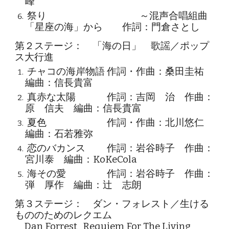
峰
祭り
～混声合唱組曲
「星座の海」から 作詞：門倉
さとし
第２ステージ： 「海の日」 歌謡／ポップ
ス大行進
チャコの海岸物語
作詞・作曲：桑田圭祐
編曲：信長貴富
真赤な太陽
作詞：吉岡 治 作曲：
原 信夫 編曲：信長貴富
夏色
作詞・作曲：北川悠仁
編曲：石若雅弥
恋のバカンス
作詞：岩谷時子 作曲：
宮川泰 編曲：KoKeCola
海その愛
作詞：岩谷時子 作曲：
弾 厚作 編曲：辻 志朗
第３ステージ： ダン・フォレスト／生ける
もののためのレクエム
Dan Forrest Requiem For The Living