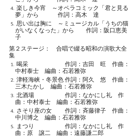
楽しき今宵 ～オペラコミック「君と見る
夢」から 作詞：高木 達
思い出は胸に ～ミュージカル「うちの猫
がいなくなった」から 作詞：阪口恵美
子
第２ステージ： 合唱で綴る昭和の演歌大全
集
喝采
作詞：吉田 旺 作曲：
中村泰士 編曲：石若雅弥
津軽海峡・冬景色
作詞：阿久 悠 作曲：
三木たかし 編曲：石若雅弥
北酒場
作詞：なかにし礼 作
曲：中村泰士 編曲：石若雅弥
さそり座の女
作詞：斉藤律子 作曲：
中川博之 編曲：石若雅弥
まつり
作詞：なかにし礼 作
曲：原 譲二 編曲：遠藤謙二郎