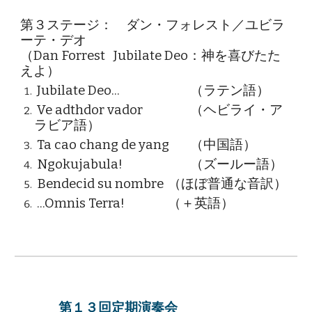
第３ステージ： ダン・フォレスト／ユビラ
ーテ・デオ
（
Dan Forrest Jubilate Deo：
神を喜びたた
えよ）
Jubilate Deo...
（ラテン語）
Ve adthdor vador
（ヘビライ・ア
ラビア語）
Ta cao chang de yang
（中国語）
Ngokujabula!
（ズールー語）
Bendecid su nombre
（ほぼ普通な音訳）
...Omnis Terra!
（＋英語）
第１３回定期演奏会