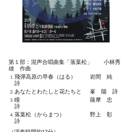
第１部：混声合唱曲集「落葉松」 小林秀
雄 作曲
飛彈高原の早春（はる）
岩間 純
詩
あなたとわたしと花たちと
峯 陽 詩
瞳
薩摩 忠
詩
落葉松（からまつ）
野上 彰
詩