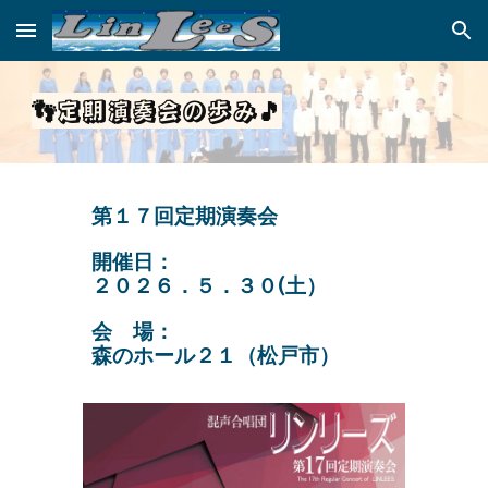
Skip to main content
Skip to navigation
👣
定期演奏会の
歩み
🎵
第１７回定期演奏会
開催日：
２０２６．５．３０(土）
会 場：
森のホール２１（松戸市）