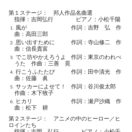
第１ステージ： 邦人作品名曲選
指揮：吉岡弘行 ピアノ：小松千陽
風が
作詞：吉野 弘 作
曲：高田三郎
思い出すために
作詞：寺山修二 作
曲：信長貴富
でこ坊やかえろうよ
作詞：東京のわれべ
うた 作曲：三善 晃
行こうふたたび
作詞：田中清光 作
曲：佐藤 眞
サッカーによせて！
作詞：谷川俊太郎
作曲：木下牧子
ヒカリ
作詞：瀬戸沙織 作
曲：松下 耕
第２ステージ： アニメの中のヒーロー／ヒ
ロインたち
指揮：吉岡 弘行 ピアノ：小松千