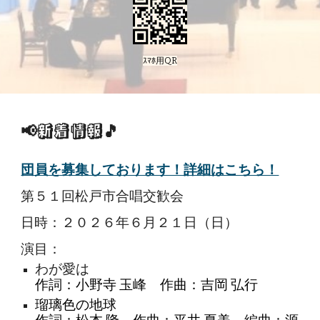
ｽﾏﾎ用QR
📢新着情報🎵
団員を募集しております！詳細はこちら！
第５１回松戸市合唱交歓会
日時：２０２６年
６
月
２１
日（
日
）
演目：
わが愛は
作詞：小野寺 玉峰 作曲：吉岡 弘行
瑠璃色の地球