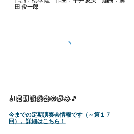
作詞：松本 隆 作曲：平井 夏美 編曲：源
田 俊一郎
🎻定期演奏会の歩み
🎵
今までの定期演奏会情報です（～第１７
回）。詳細はこちら！