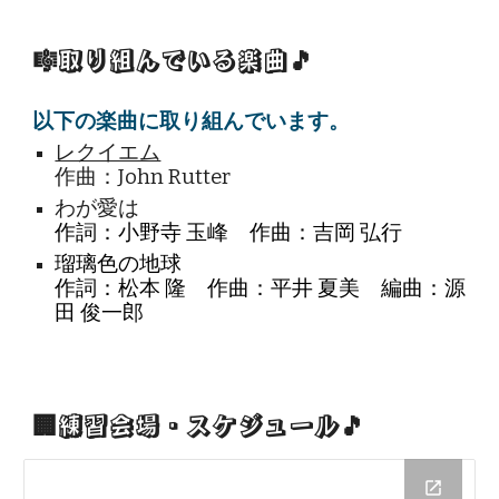
🎼取り組んでいる楽曲
🎵
以下の楽曲に取り組んでいます。
レクイエム
作曲：John Rutter
わが愛は
作詞：小野寺 玉峰 作曲：吉岡 弘行
瑠璃色の地球
作詞：松本 隆 作曲：平井 夏美 編曲：源
田 俊一郎
🏢練習会場・スケジュール
🎵